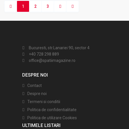
1
2
3
Bucuresti, str.Lanariei 90, sector 4
+40 728 298 889
office@spatiimagazine.ro
DESPRE NOI
Contact
Despre noi
Termeni si conditii
Politica de confidentialitate
Politica de utilizare Cookies
ULTIMELE LISTARI