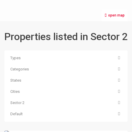
open map
Properties listed in Sector 2
Types
Categories
States
Cities
Sector 2
Sector
Default
2
,
Bucuresti