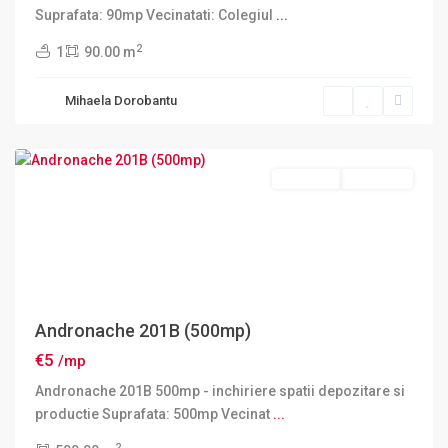
Suprafata: 90mp Vecinatati: Colegiul
...
2
1
90.00 m
Sector
Mihaela Dorobantu
2
,
Bucuresti
Inchiriere
INCHIRIAT
Andronache 201B (500mp)
€5
/mp
Andronache 201B 500mp - inchiriere spatii depozitare si
productie Suprafata: 500mp Vecinat
...
2