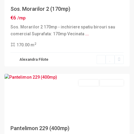
Sos. Morarilor 2 (170mp)
€6
/mp
Sos. Morarilor 2 170mp - inchiriere spatiu birouri sau
comercial Suprafata: 170mp Vecinata
...
2
170.00 m
Sector
Alexandra Filote
2
,
Bucuresti
Inchiriere
DISPONIBIL
Pantelimon 229 (400mp)