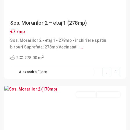
Sos. Morarilor 2 – etaj 1 (278mp)
€7
/mp
Sos. Morarilor 2 - etaj 1 - 278mp - inchiriere spatiu
birouri Suprafata: 278mp Vecinatati:
...
2
2
278.00 m
Sector
Alexandra Filote
2
,
Bucuresti
Inchiriere
DISPONIBIL