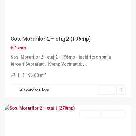
Sos. Morarilor 2 – etaj 2 (196mp)
€7
/mp
Sos. Morarilor 2 - etaj 2 - 196mp - inchiriere spatiu
birouri Suprafata: 196mp Vecinatati:
...
2
1
196.00 m
Sector
Alexandra Filote
2
,
Bucuresti
Inchiriere
DISPONIBIL