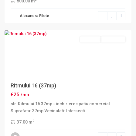
500.00 m
Sector
Alexandra Filote
2
,
Bucuresti
Inchiriere
DISPONIBIL
Ritmului 16 (37mp)
€25
/mp
str. Ritmului 16 37mp - inchiriere spatiu comercial
Suprafata: 37mp Vecinatati: Intersecti
...
2
37.00 m
Sector