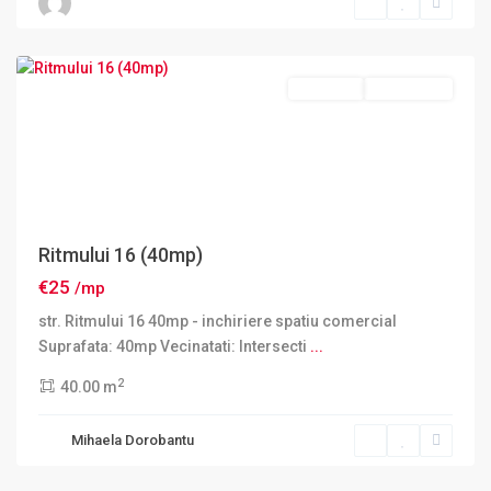
2
,
Bucuresti
Inchiriere
DISPONIBIL
Ritmului 16 (40mp)
€25
/mp
str. Ritmului 16 40mp - inchiriere spatiu comercial
Suprafata: 40mp Vecinatati: Intersecti
...
2
40.00 m
Mihaela Dorobantu