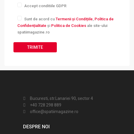
Accept conditiile GDPR
Sunt de acord cu
Termenii și Condițiile
,
Politica de
Confidențialitate
și
Politica de Cookies
ale site-ului
spatiimagazine.ro
Bucuresti, str.Lanariei 90, sector 4
+40 728 298 889
office@spatiimagazine.ro
DESPRE NOI