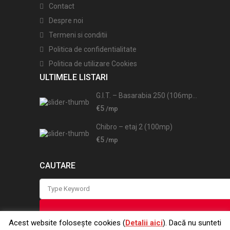
Contact
Despre noi
Termeni si conditii
Politica de confidentialitate
Politica de utilizare Cookies
ULTIMELE LISTARI
G.I.T. – Basarabia 250 (106mp...
€5
/mp
Chibro – etaj 2 (100mp)
€5
/mp
CAUTARE
Search
for:
Acest website folosește cookies (
Detalii aici
). Dacă nu sunteti