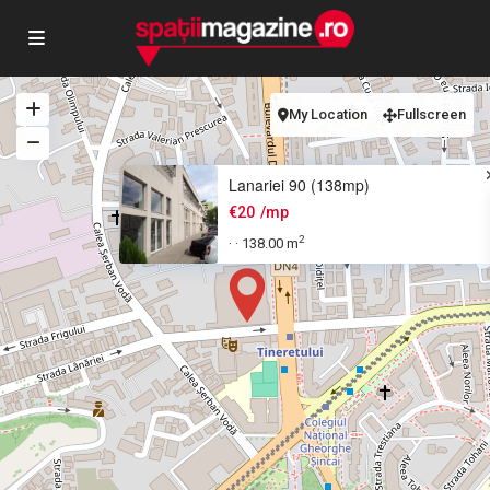
My Location
Fullscreen
Lanariei 90 (138mp)
€20
/mp
2
138.00 m
·
·