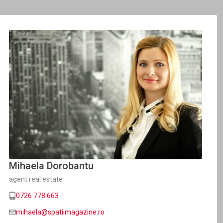
Mihaela Dorobantu
agent real estate
0726 778 663
mihaela@spatiimagazine.ro