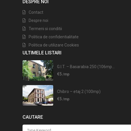
DESPRE NOI
Contact
Despre noi
Termeni si conditii
Politica de confidentialitate
Politica de utilizare Cookies
ULTIMELE LISTARI
G.I.T. – Basarabia 250 (106mp...
€5
/mp
Chibro – etaj 2 (100mp)
€5
/mp
CAUTARE
Search