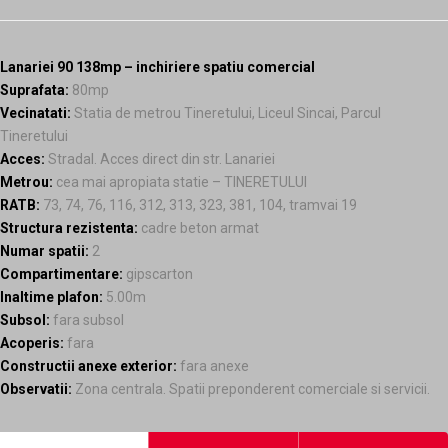
Lanariei 90 138mp – inchiriere spatiu comercial
Suprafata:
80mp
Vecinatati:
Statia de metrou Tineretului, Liceul Sincai, Parcul
Tineretului
Acces:
Stradal. Acces direct din str. Lanariei
Metrou:
cea mai apropiata statie – TINERETULUI
RATB:
73, 74, 76, 116, 312, 313, 323, 381, 104, tramvai 19
Structura rezistenta:
cadre beton armat
Numar spatii:
2
Compartimentare:
gipscarton
Inaltime plafon:
5.00m
Subsol:
fara subsol
Acoperis:
fara
Constructii anexe exterior:
fara anexe
Observatii:
Zona centrala. Spatii preponderent comerciale si servicii.