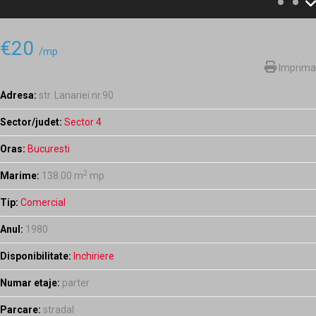
€20
/mp
Imprima
Adresa:
str. Lanariei nr.90
Sector/judet:
Sector 4
Oras:
Bucuresti
2
Marime:
138.00 m
mp
Tip:
Comercial
Anul:
1980
Disponibilitate:
Inchiriere
Numar etaje:
parter
Parcare:
stradal