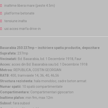
inaltime libera mare (peste 4.5m)
platforme betonate
tensiune inalta
usi acces marfa drive-in
Basarabia 250 237mp – inchiriere spatiu productie, depozitare
Suprafata:
237mp
Vecinatati:
Bd. Basarabia, bd. 1 Decembrie 1918, Faur
Acces:
acces din
Bd. Basarabia sau bd. 1 Decembrie 1918
Metrou:
REPUBLICA, COSTIN GEORGIAN
RATB:
400, tramvaiele 14, 36, 40, 46,56
Structura rezistenta:
hala monobloc, cadre beton armat
Numar spatii:
10 spatii compartimentate
Compartimentare:
Compartimentari gipscarton
Inaltime plafon:
min 9m, max 12m
Subsol:
fara subsol