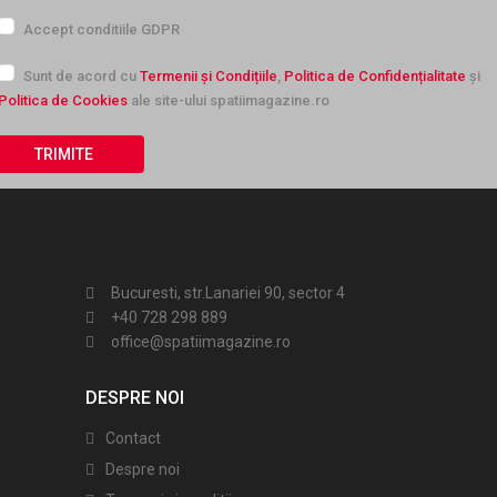
Accept conditiile GDPR
Sunt de acord cu
Termenii și Condițiile
,
Politica de Confidențialitate
și
Politica de Cookies
ale site-ului spatiimagazine.ro
Bucuresti, str.Lanariei 90, sector 4
+40 728 298 889
office@spatiimagazine.ro
DESPRE NOI
Contact
Despre noi