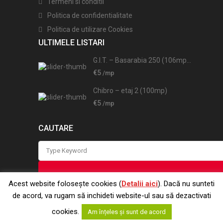
Termeni si conditii
Politica de confidentialitate
Politica de utilizare Cookies
ULTIMELE LISTARI
G.I.T. – Basarabia 250 (106mp...
€5
/mp
Chibro – etaj 2 (100mp)
€5
/mp
CAUTARE
Search
for:
Acest website folosește cookies (
Detalii aici
). Dacă nu sunteti
de acord, va rugam să inchideti website-ul sau să dezactivati
Mihaela
cookies.
Am înțeles și sunt de acord
Dorobantu
Copyright 2019 | spatiimagazine.ro. Toate drepturile rezer