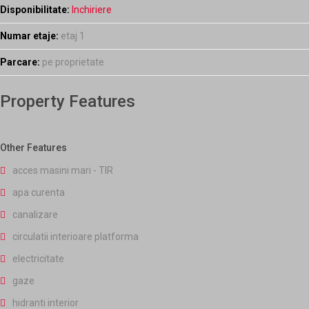
Disponibilitate:
Inchiriere
Numar etaje:
etaj 1
Parcare:
pe proprietate
Property Features
Other Features
acces masini mari - TIR
apa curenta
canalizare
circulatii interioare platforma
electricitate
gaze
hidranti interior