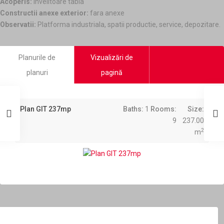
Acoperis:
invelitoare tabla
Constructii anexe exterior:
fara anexe
Observatii:
Platforma industriala, spatii productie, service, depozitare.
Planurile de
Vizualizări de
planuri
pagină
Plan GIT 237mp
Baths:
1
Rooms:
Size:
9
237.00
2
m