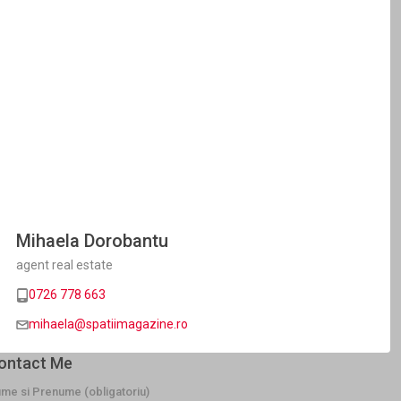
Mihaela Dorobantu
agent real estate
0726 778 663
mihaela@spatiimagazine.ro
ontact Me
me si Prenume (obligatoriu)