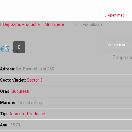
open map
1123
Depozite
,
Productie
Inchiriere
vizualizari
DISPONIBIL
€5
/mp
Imprima
Adresa:
Bd. Basarabia nr.250
Sector/judet:
Sector 3
Oras:
Bucuresti
2
Marime:
237.00 m
mp
Tip:
Depozite
,
Productie
Anul:
1970